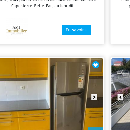
Capesterre-Belle-Eau, au lieu-dit...
En savoir +
vious
Next
Prev