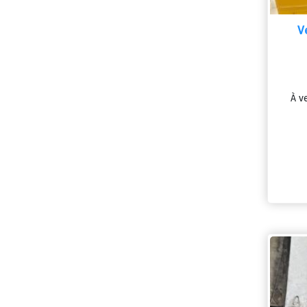
V
À v