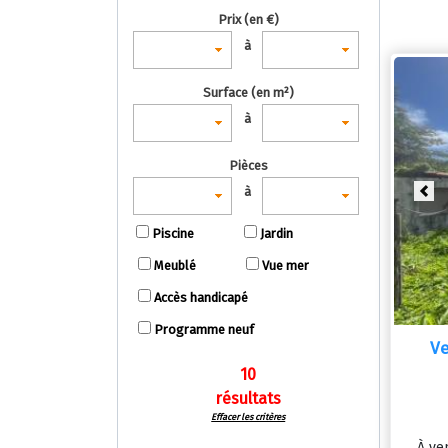
Prix (en €)
à
Surface (en m²)
à
Pièces
à
Pre
Piscine
Jardin
Meublé
Vue mer
Accès handicapé
Programme neuf
Ve
10
résultats
Effacer les critères
À ve