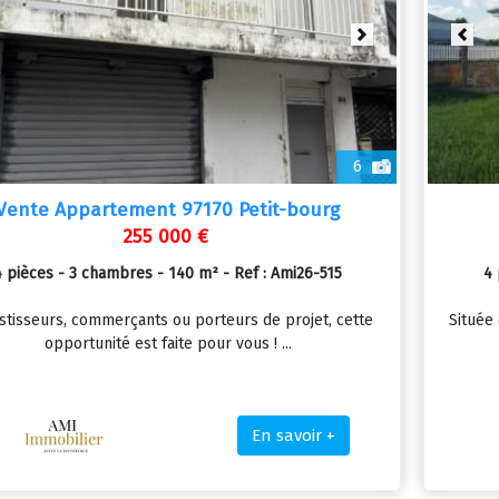
vious
Next
Prev
6
Vente Appartement 97170 Petit-bourg
255 000 €
4 pièces - 3 chambres - 140 m² - Ref : Ami26-515
4 
stisseurs, commerçants ou porteurs de projet, cette
Située
opportunité est faite pour vous ! ...
En savoir +