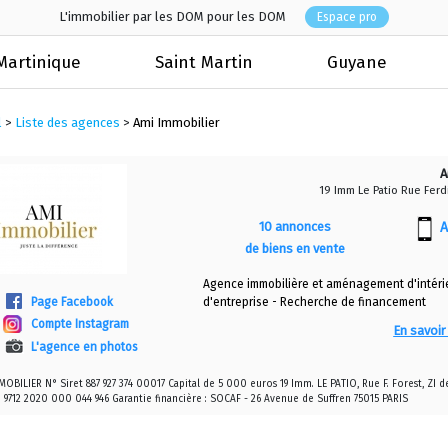
L'immobilier par les DOM pour les DOM
Espace pro
Martinique
Saint Martin
Guyane
l
>
Liste des agences
>
Ami Immobilier
A
19 Imm Le Patio Rue Ferdi
10 annonces
A
de biens en vente
Agence immobilière et aménagement d'intérieu
Page Facebook
d'entreprise - Recherche de financement
Compte Instagram
En savoir
L'agence en photos
OBILIER N° Siret 887 927 374 00017 Capital de 5 000 euros 19 Imm. LE PATIO, Rue F. Forest, ZI d
I 9712 2020 000 044 946 Garantie financière : SOCAF - 26 Avenue de Suffren 75015 PARIS