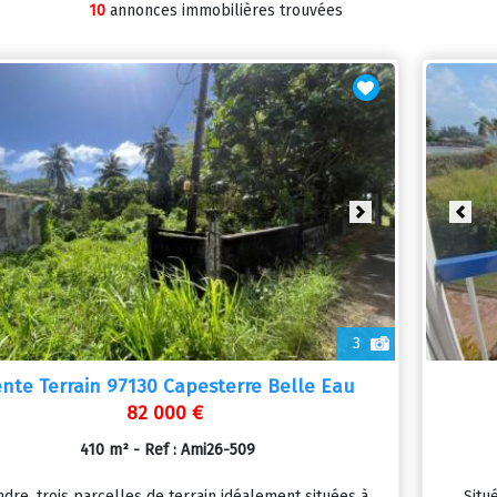
10
annonces immobilières trouvées
vious
Next
Prev
3
nte Terrain 97130 Capesterre Belle Eau
82 000 €
410 m² - Ref : Ami26-509
ndre, trois parcelles de terrain idéalement situées à
Situé