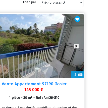
Trier par
ious
Next
2
Vente Appartement 97190 Gosier
145 000 €
1 pièce - 30 m² - Ref : Ami26-510
 au Gosier, à proximité immédiate du casino et des