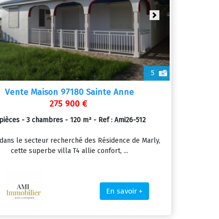
ious
Next
5
Vente Maison 97180 Sainte Anne
275 900 €
pièces - 3 chambres - 120 m² - Ref : Ami26-512
 dans le secteur recherché des Résidence de Marly,
cette superbe villa T4 allie confort, ...
En savoir +