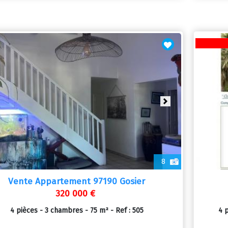
vious
Next
8
Vente Appartement 97190 Gosier
320 000 €
4 pièces - 3 chambres - 75 m² - Ref : 505
4 p