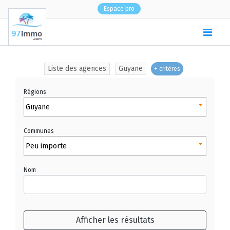
Espace pro
(
0
)
Liste des agences
Guyane
+ critères
Régions
Guyane
Communes
Peu importe
Nom
Afficher les résultats