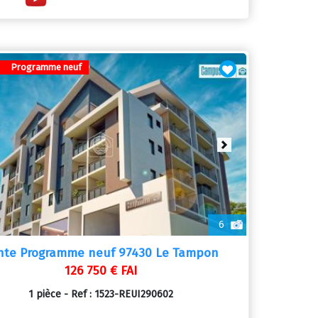
Programme neuf
ious
Next
6
nte Programme neuf 97430 Le Tampon
126 750 € FAI
1 pièce - Ref : 1523-REUI290602