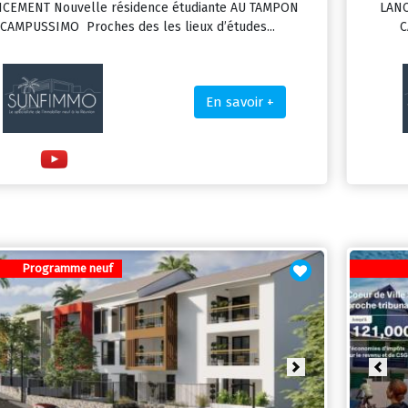
CEMENT Nouvelle résidence étudiante AU TAMPON
LANC
CAMPUSSIMO Proches des les lieux d’études...
C
En savoir +
Programme neuf
vious
Next
Prev