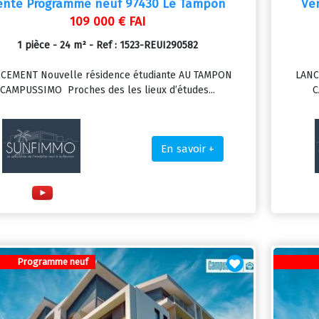
ente Programme neuf 97430 Le Tampon
Ve
109 000 € FAI
1 pièce - 24 m² - Ref : 1523-REUI290582
CEMENT Nouvelle résidence étudiante AU TAMPON
LANC
CAMPUSSIMO Proches des les lieux d’études...
C
En savoir +
Programme neuf