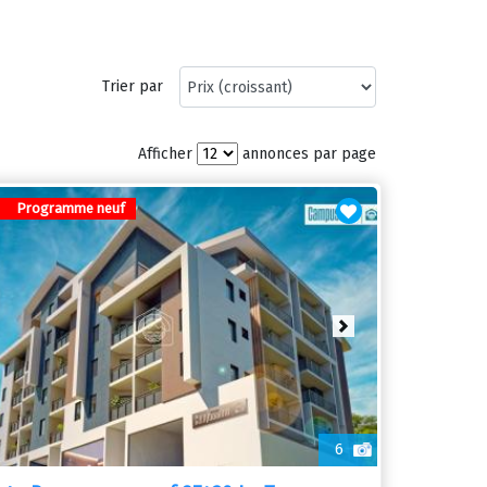
Trier par
Afficher
annonces par page
Programme neuf
ious
Next
6