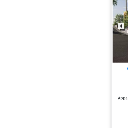
Pre
Appar