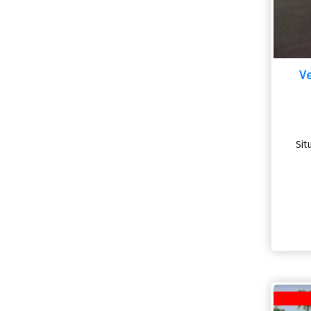
V
Situ