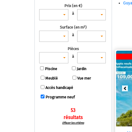
Guya
Prix (en €)
à
Surface (en m²)
à
Pièces
à
Piscine
Jardin
Meublé
Vue mer
Accès handicapé
Pre
Programme neuf
53
résultats
Effacer les critères