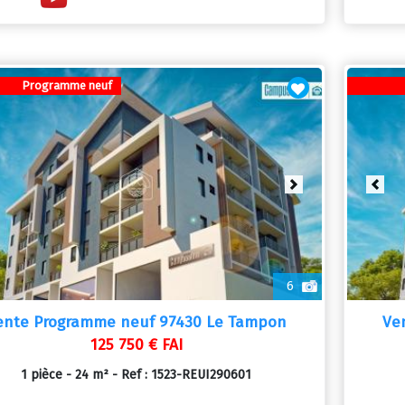
Programme neuf
vious
Next
Prev
6
ente Programme neuf 97430 Le Tampon
Ve
125 750 € FAI
1 pièce - 24 m² - Ref : 1523-REUI290601