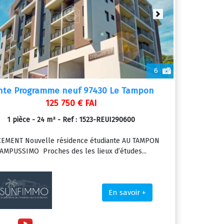
ious
Next
6
nte Programme neuf 97430 Le Tampon
125 750 € FAI
1 pièce - 24 m² - Ref : 1523-REUI290600
EMENT Nouvelle résidence étudiante AU TAMPON
AMPUSSIMO Proches des les lieux d’études...
En savoir +