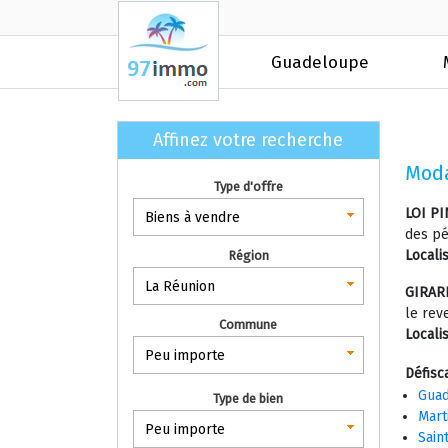
Guadeloupe
Affinez votre recherche
Moda
Type d'offre
LOI PI
Biens à vendre
des pé
Locali
Région
La Réunion
GIRAR
le rev
Commune
Locali
Peu importe
Défisca
Guad
Type de bien
Mart
Peu importe
Saint