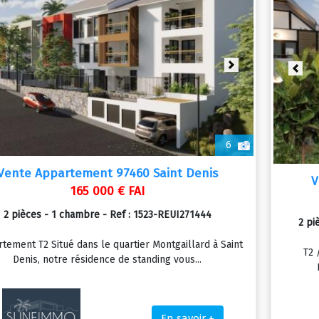
vious
Next
Prev
6
Vente Appartement 97460 Saint Denis
V
165 000 € FAI
2 pièces - 1 chambre - Ref : 1523-REUI271444
2 pi
tement T2 Situé dans le quartier Montgaillard à Saint
T2 
Denis, notre résidence de standing vous...
En savoir +