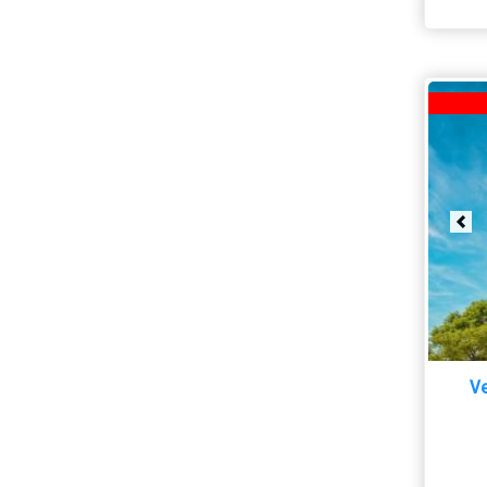
Pre
V