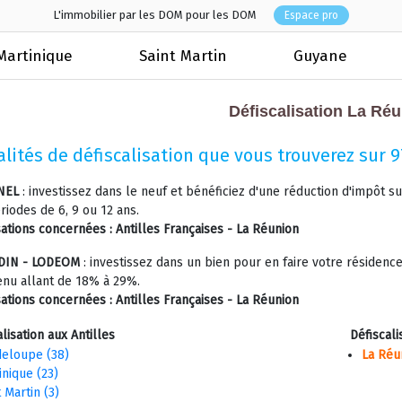
L'immobilier par les DOM pour les DOM
Espace pro
Martinique
Saint Martin
Guyane
Défiscalisation La Ré
lités de défiscalisation que vous trouverez sur
NEL
: investissez dans le neuf et bénéficiez d'une réduction d'impôt s
riodes de 6, 9 ou 12 ans.
sations concernées :
Antilles Françaises - La Réunion
DIN - LODEOM
: investissez dans un bien pour en faire votre résidenc
enu allant de 18% à 29%.
sations concernées :
Antilles Françaises - La Réunion
lisation aux Antilles
Défiscali
eloupe (38)
La Réu
inique (23)
 Martin (3)