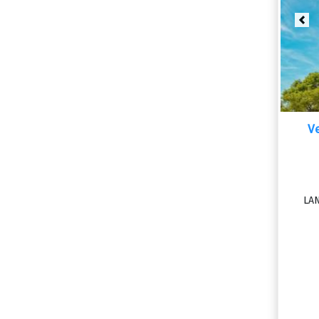
Pre
V
LAN