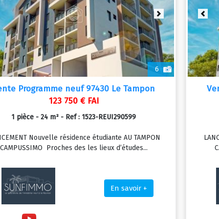
vious
Next
Prev
6
ente Programme neuf 97430 Le Tampon
Ve
123 750 € FAI
1 pièce - 24 m² - Ref : 1523-REUI290599
CEMENT Nouvelle résidence étudiante AU TAMPON
LANC
CAMPUSSIMO Proches des les lieux d’études...
C
En savoir +