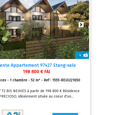
ious
Next
4
ente Appartement 97427 Etang-sale
198 800 € FAI
èces - 1 chambre - 52 m² - Ref : 1555-REUI221650
/ T2 BIS NEUVES à partir de 198 800 € Résidence
PRECIOSO, idéalement située au coeur d'un...