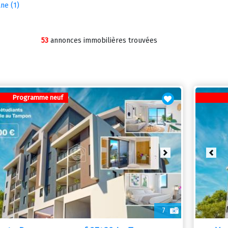
ne (1)
53
annonces immobilières trouvées
Programme neuf
vious
Next
Prev
7