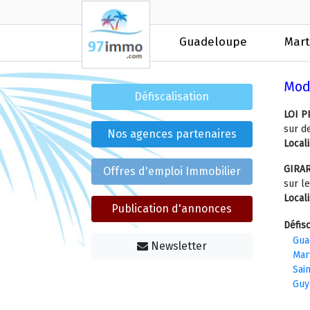
Guadeloupe
Mart
Moda
Défiscalisation
LOI P
sur d
Nos agences partenaires
Local
GIRA
Offres d'emploi Immobilier
sur l
Local
Publication d'annonces
Défisc
Gua
Newsletter
Mar
Sain
Guy