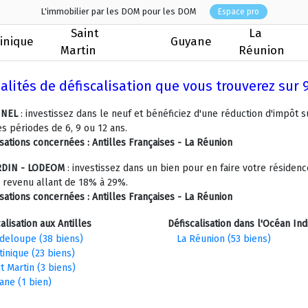
L'immobilier par les DOM pour les DOM
Espace pro
Saint
La
inique
Guyane
Martin
Réunion
lités de défiscalisation que vous trouverez su
INEL
: investissez dans le neuf et bénéficiez d'une réduction d'impôt 
es périodes de 6, 9 ou 12 ans.
isations concernées :
Antilles Françaises - La Réunion
RDIN - LODEOM
: investissez dans un bien pour en faire votre résidenc
e revenu allant de 18% à 29%.
isations concernées :
Antilles Françaises - La Réunion
alisation aux Antilles
Défiscalisation dans l'Océan Ind
deloupe (38 biens)
La Réunion (53 biens)
tinique (23 biens)
t Martin (3 biens)
ane (1 bien)