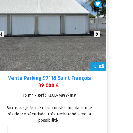
Previous
Next
5
Vente Parking 97118 Saint François
39 000 €
15 m² - Ref : FZCD-MWV-JKP
Box-garage fermé et sécurisé situé dans une
résidence sécurisée, très recherché avec la
possibilité...