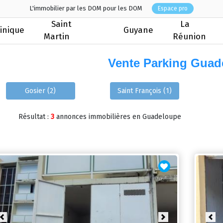
L'immobilier par les DOM pour les DOM
Espace pro
Saint
La
inique
Guyane
Martin
Réunion
Vente Parking Guad
Gosier (2)
Saint François (1)
Résultat :
3
annonces immobilières en Guadeloupe
Previous
Next
Pre