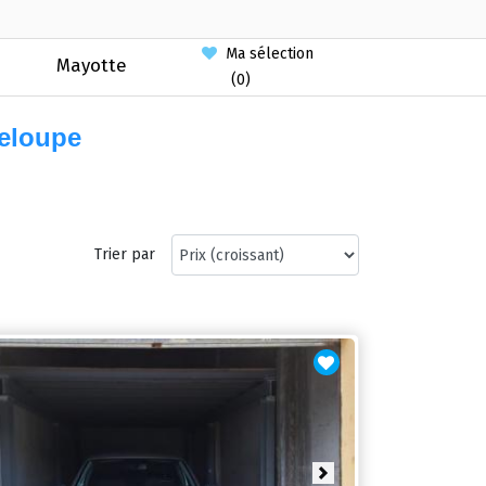
Ma sélection
Mayotte
(
0
)
eloupe
Trier par
vious
Next