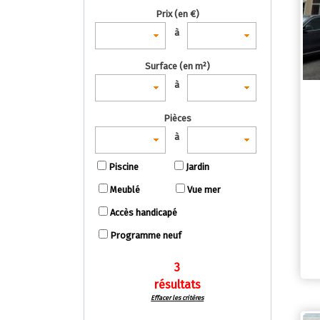
Prix (en €)
à
Surface (en m²)
à
Pièces
à
Piscine
Jardin
Meublé
Vue mer
Accès handicapé
Programme neuf
3
résultats
Effacer les critères