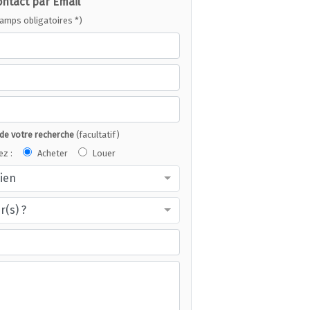
ontact par Email
hamps obligatoires *)
 de votre recherche
(facultatif)
ez :
Acheter
Louer
bien
r(s) ?