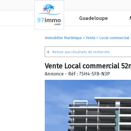
Guadeloupe
Immobilier Martinique
>
Vente
>
Local commercial
Retour aux résultats de recherche
Vente Local commercial 52m
Annonce - Réf : 7SH4-5F8-N3P