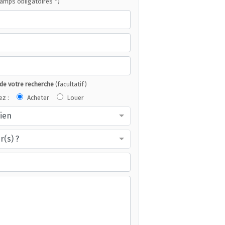
hamps obligatoires *)
 de votre recherche
(facultatif)
ez :
Acheter
Louer
bien
r(s) ?