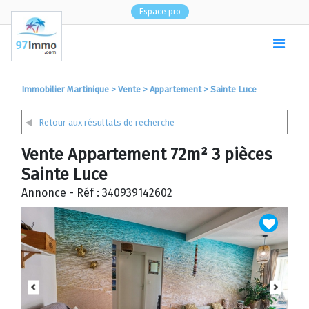
Espace pro
(
0
)
Immobilier Martinique
>
Vente
>
Appartement
>
Sainte Luce
Retour aux résultats de recherche
Vente Appartement 72m² 3 pièces
Sainte Luce
Annonce - Réf : 340939142602