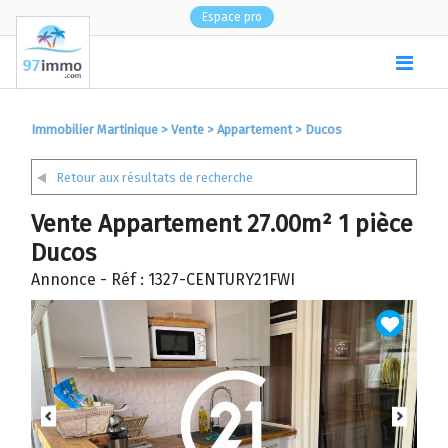
Espace pro
(
0
)
Immobilier Martinique
>
Vente
>
Appartement
>
Ducos
Retour aux résultats de recherche
Vente Appartement 27.00m² 1 pièce
Ducos
Annonce - Réf : 1327-CENTURY21FWI