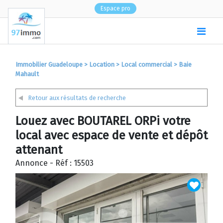
Espace pro
(
0
)
Immobilier Guadeloupe
>
Location
>
Local commercial
>
Baie
Mahault
Retour aux résultats de recherche
Louez avec BOUTAREL ORPi votre
local avec espace de vente et dépôt
attenant
Annonce - Réf : 15503