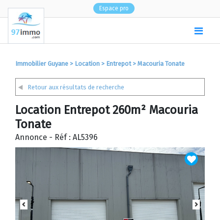
Espace pro
(
0
)
Immobilier Guyane
>
Location
>
Entrepot
>
Macouria Tonate
Retour aux résultats de recherche
Location Entrepot 260m² Macouria
Tonate
Annonce - Réf : AL5396