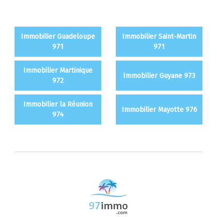
Immobilier Guadeloupe
Immobilier Saint-Martin
971
971
Immobilier Martinique
Immobilier Guyane 973
972
Immobilier la Réunion
Immobilier Mayotte 976
974