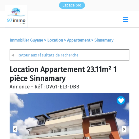
Espace pro
(
0
)
Immobilier Guyane
>
Location
>
Appartement
>
Sinnamary
Retour aux résultats de recherche
Location Appartement 23.11m² 1
pièce Sinnamary
Annonce - Réf : DVG1-EL3-DBB