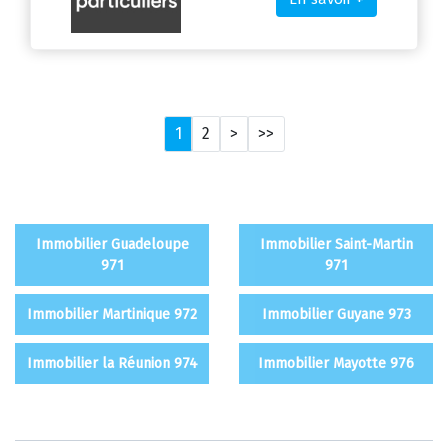
1
2
>
>>
Immobilier Guadeloupe
Immobilier Saint-Martin
971
971
Immobilier Martinique 972
Immobilier Guyane 973
Immobilier la Réunion 974
Immobilier Mayotte 976