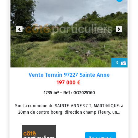
Previous
Next
3
Vente Terrain 97227 Sainte Anne
197 000 €
1735 m² - Ref : GO2025160
Sur la commune de SAINTE-ANNE 97-2, MARTINIQUE. à
20mn du centre bourg, direction champ Fleury, un...
En savoir +