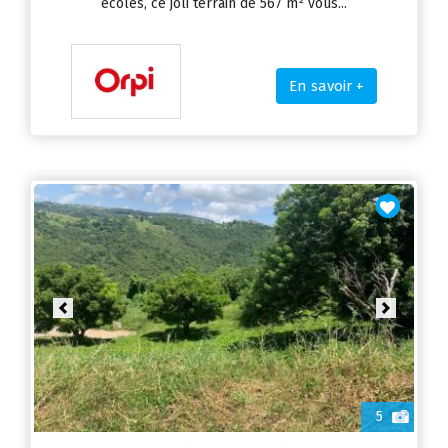
écoles, ce joli terrain de 567 m² vous...
En savoir +
Previous
Next
5