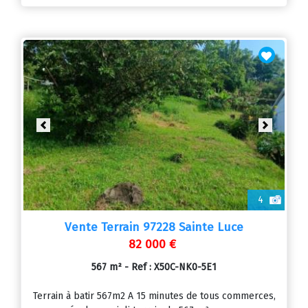
Previous
Next
4
Vente Terrain 97228 Sainte Luce
82 000 €
567 m² - Ref : X50C-NK0-5E1
Terrain à batir 567m2 A 15 minutes de tous commerces,