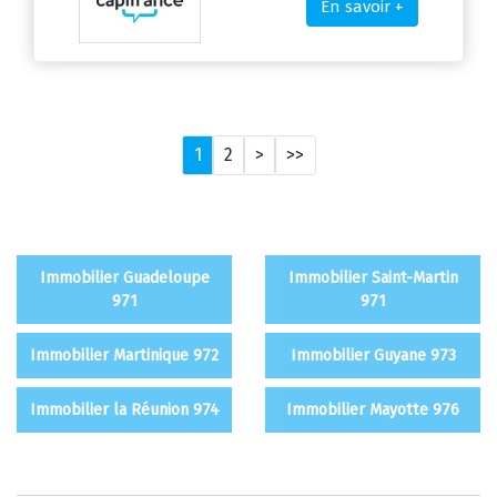
En savoir +
1
2
>
>>
Immobilier Guadeloupe
Immobilier Saint-Martin
971
971
Immobilier Martinique 972
Immobilier Guyane 973
Immobilier la Réunion 974
Immobilier Mayotte 976