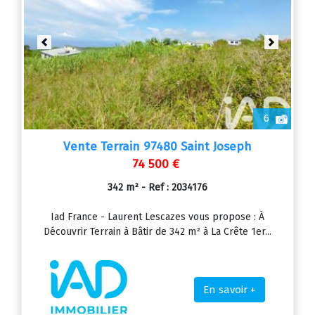
Previous
Next
6
Vente Terrain 97480 Saint Joseph
74 500 €
342 m² - Ref : 2034176
Iad France - Laurent Lescazes vous propose : À
Découvrir Terrain à Bâtir de 342 m² à La Crête 1er...
En savoir +