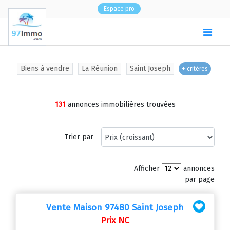
Espace pro
(
0
)
Biens à vendre
La Réunion
Saint Joseph
+ critères
131
annonces immobilières trouvées
Trier par
Afficher
annonces
par page
Vente Maison 97480 Saint Joseph
Prix NC