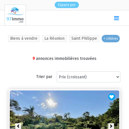
Espace pro
(
0
)
Biens à vendre
La Réunion
Saint Philippe
+ critères
9
annonces immobilières trouvées
Trier par
Previous
Next