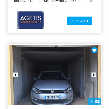
découvrir ce débarras d'environ 22 m2 situé en rez-
de...
En savoir +
Previous
Next
6