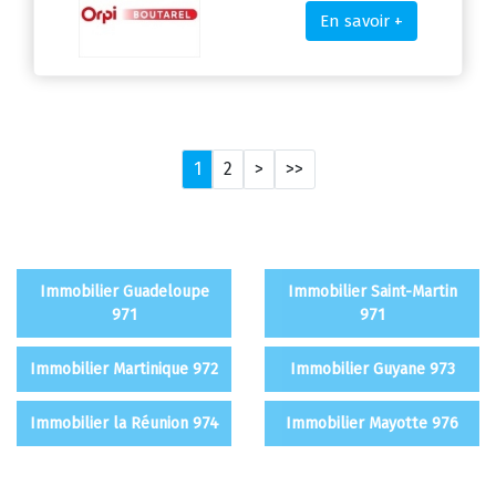
En savoir +
1
2
>
>>
Immobilier Guadeloupe
Immobilier Saint-Martin
971
971
Immobilier Martinique 972
Immobilier Guyane 973
Immobilier la Réunion 974
Immobilier Mayotte 976