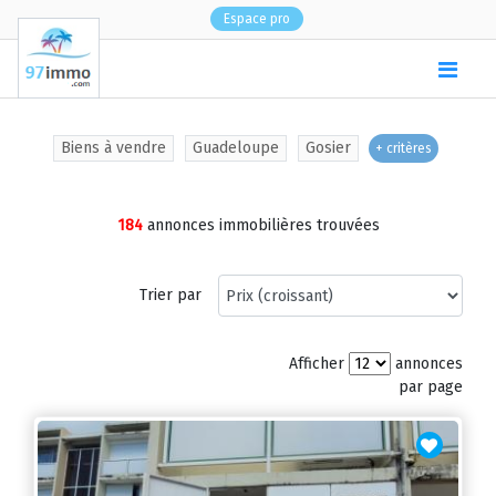
Espace pro
(
0
)
Biens à vendre
Guadeloupe
Gosier
+ critères
184
annonces immobilières trouvées
Trier par
Afficher
annonces
par page