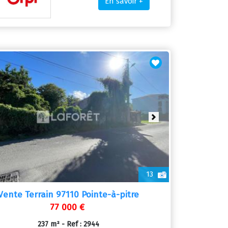
En savoir +
ious
Next
13
Vente Terrain 97110 Pointe-à-pitre
77 000 €
237 m² - Ref : 2944