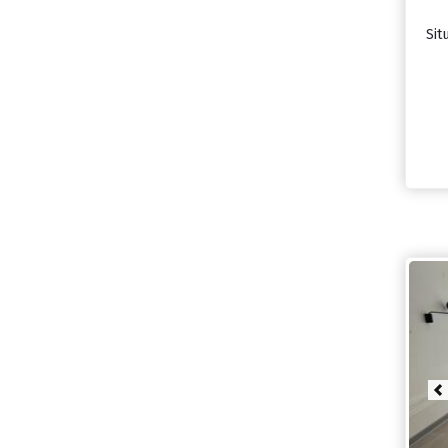
Sit
P