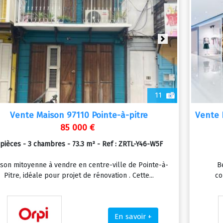
revious
Next
11
Vente Maison 97110 Pointe-à-pitre
Vente 
85 000 €
 pièces - 3 chambres - 73.3 m² - Ref : ZRTL-Y46-W5F
son mitoyenne à vendre en centre-ville de Pointe-à-
B
Pitre, idéale pour projet de rénovation . Cette...
co
En savoir +