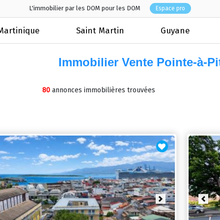
L'immobilier par les DOM pour les DOM
Espace pro
Martinique
Saint Martin
Guyane
Immobilier Vente Pointe-à-P
80
annonces immobilières trouvées
revious
Next
Prev