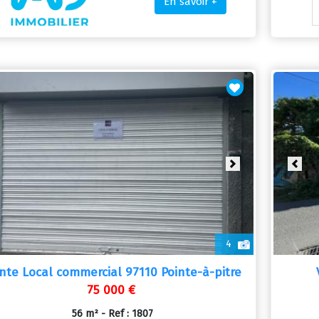
En savoir +
revious
Next
Prev
4
nte Local commercial 97110 Pointe-à-pitre
75 000 €
56 m² - Ref : 1807