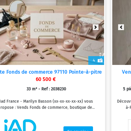
revious
Next
Prev
4
te Fonds de commerce 97110 Pointe-à-pitre
Ven
60 500 €
33 m² - Ref : 2038230
5 pi
Iad France - Marilyn Basson (xx-xx-xx-xx-xx) vous
Découv
ropose : Vends Fonds de commerce, boutique de...
à-