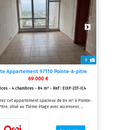
ious
Next
6
te Appartement 97110 Pointe-à-pitre
69 000 €
èces - 4 chambres - 84 m² - Ref : EIXP-23T-IC4
rez cet appartement spacieux de 84 m² à Pointe-
Pitre, situé au 15ème étage avec ascenseur, ...