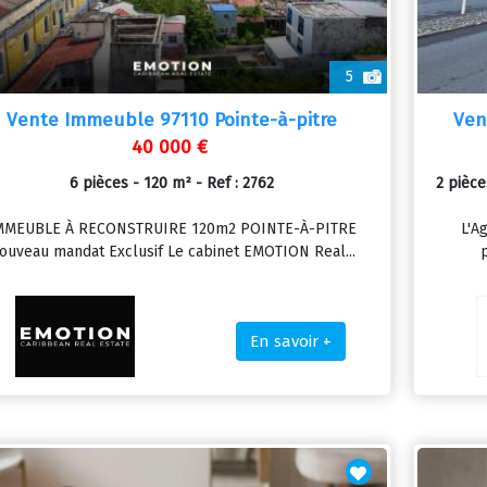
5
Vente Immeuble 97110 Pointe-à-pitre
Ven
40 000 €
6 pièces - 120 m² - Ref : 2762
2 pièc
MMEUBLE À RECONSTRUIRE 120m2 POINTE-À-PITRE
L'A
ouveau mandat Exclusif Le cabinet EMOTION Real...
p
En savoir +