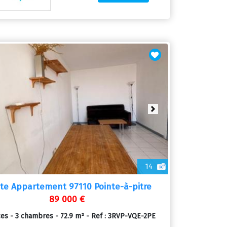
ious
Next
14
te Appartement 97110 Pointe-à-pitre
89 000 €
ces - 3 chambres - 72.9 m² - Ref : 3RVP-VQE-2PE