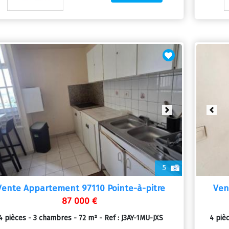
revious
Next
Prev
5
Vente Appartement 97110 Pointe-à-pitre
Ven
87 000 €
4 pièces - 3 chambres - 72 m² - Ref : J3AY-1MU-JXS
4 piè