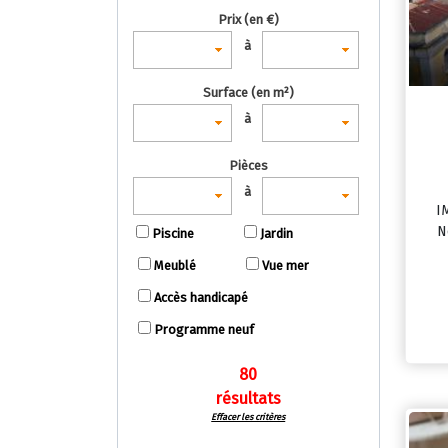
Prix (en €)
à
Surface (en m²)
à
Pièces
à
I
N
Piscine
Jardin
Meublé
Vue mer
Accès handicapé
Programme neuf
80
résultats
Effacer les critères