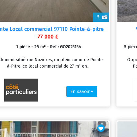
5
nte Local commercial 97110 Pointe-à-pitre
77 000 €
1 pièce - 26 m² - Ref : GO2025154
5 pièc
alement situé rue Nozières, en plein coeur de Pointe-
Oppo
à-Pitre, ce local commercial de 27 m² en...
Po
En savoir +