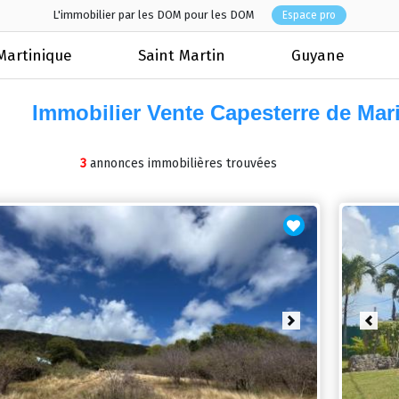
L'immobilier par les DOM pour les DOM
Espace pro
Martinique
Saint Martin
Guyane
Immobilier Vente Capesterre de Ma
3
annonces immobilières trouvées
revious
Next
Prev