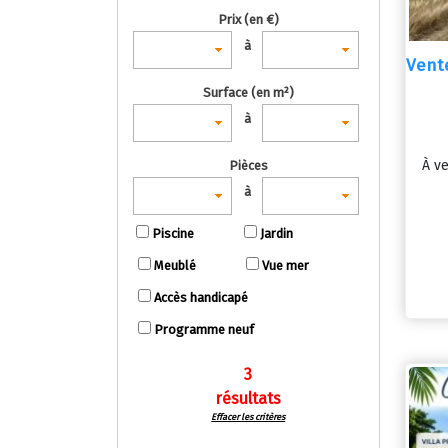
Prix (en €)
à
Vent
Surface (en m²)
à
À ve
Pièces
à
Piscine
Jardin
Meublé
Vue mer
Accès handicapé
Programme neuf
3
résultats
Effacer les critères