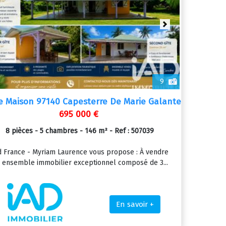
revious
Next
9
e Maison 97140 Capesterre De Marie Galante
695 000 €
8 pièces - 5 chambres - 146 m² - Ref : 507039
d France - Myriam Laurence vous propose : À vendre
 ensemble immobilier exceptionnel composé de 3...
En savoir +