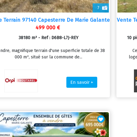
7
e Terrain 97140 Capesterre De Marie Galante
Vente T
499 000 €
38180 m² - Ref : D6B8-L7J-REY
10 p
ndre, magnifique terrain d'une superficie totale de 38
Ce
000 m², situé sur la commune de...
loge
En savoir +