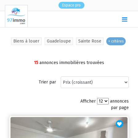
Espace pro
(
0
)
Biens à louer
Guadeloupe
Sainte Rose
+ critères
15
annonces immobilières trouvées
Trier par
Afficher
annonces
par page