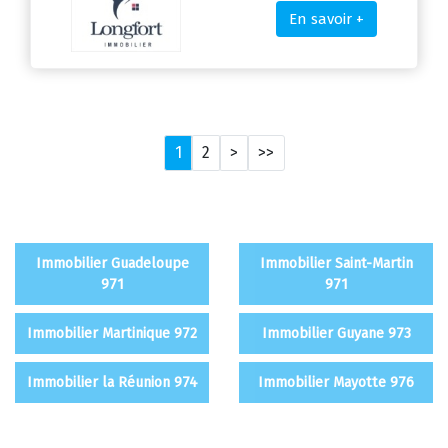
En savoir +
1
2
>
>>
Immobilier Guadeloupe
Immobilier Saint-Martin
971
971
Immobilier Martinique 972
Immobilier Guyane 973
Immobilier la Réunion 974
Immobilier Mayotte 976