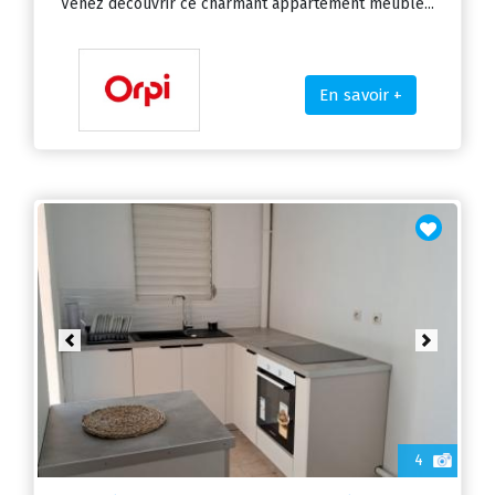
Venez découvrir ce charmant appartement meublé...
En savoir +
Previous
Next
4